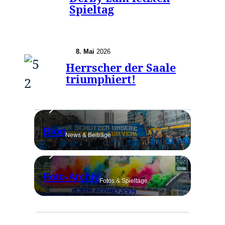
Spieltag
8. Mai
2026
Herrscher der Saale
triumphiert!
Blog
News & Beiträge
Foto-Archiv
Fotos & Spieltage